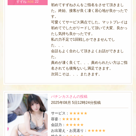
すずね
22
AGE.
初めてすずねさんをご指名をさせて頂きまし
た。終始、接客が良く凄く居心地が良かったで
す。
可愛くてサービス満点でした。マットプレイは
初めてでしたがリードして頂いて大変、良かっ
たし気持ち良かったです。
私の力不足で1回戦しかできませんでし
た、、、
会話もよく合わして頂きよくお話ができまし
た。
責めが凄く良くて、、、責められたい方はご指
名されても後悔ないし満足できます。
次回こそは、、、またきます。
パチンカスさんの投稿
2025年08月 5日12時24分投稿
サービス：
★★★★★
容姿：
★★★★★
会話力：
★★★★★
お出迎え・お見送り：
★★★★★