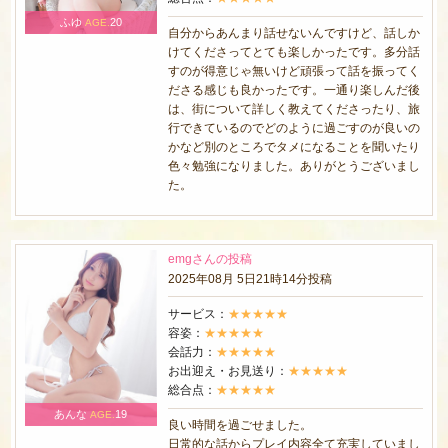
ふゆ
20
AGE.
自分からあんまり話せないんですけど、話しか
けてくださってとても楽しかったです。多分話
すのが得意じゃ無いけど頑張って話を振ってく
ださる感じも良かったです。一通り楽しんだ後
は、街について詳しく教えてくださったり、旅
行できているのでどのように過ごすのが良いの
かなど別のところでタメになることを聞いたり
色々勉強になりました。ありがとうございまし
た。
emgさんの投稿
2025年08月 5日21時14分投稿
サービス：
★★★★★
容姿：
★★★★★
会話力：
★★★★★
お出迎え・お見送り：
★★★★★
総合点：
★★★★★
あんな
19
AGE.
良い時間を過ごせました。
日常的な話からプレイ内容全て充実していまし