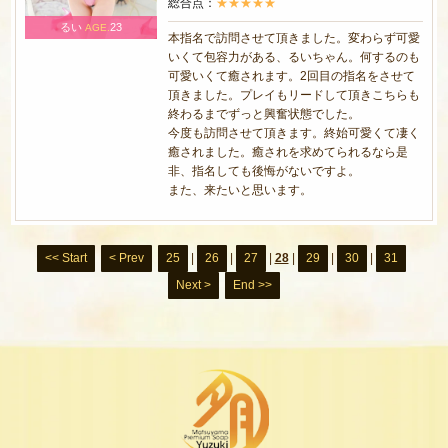
総合点：
★★★★★
るい
23
AGE.
本指名で訪問させて頂きました。変わらず可愛
いくて包容力がある、るいちゃん。何するのも
可愛いくて癒されます。2回目の指名をさせて
頂きました。プレイもリードして頂きこちらも
終わるまでずっと興奮状態でした。
今度も訪問させて頂きます。終始可愛くて凄く
癒されました。癒されを求めてられるなら是
非、指名しても後悔がないですよ。
また、来たいと思います。
<< Start
< Prev
25
|
26
|
27
|
28
|
29
|
30
|
31
Next >
End >>