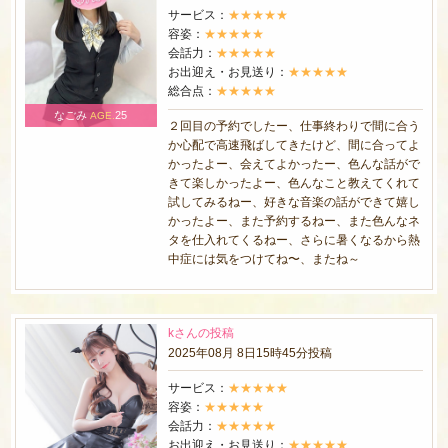
サービス：
★★★★★
容姿：
★★★★★
会話力：
★★★★★
お出迎え・お見送り：
★★★★★
総合点：
★★★★★
なごみ
25
AGE.
２回目の予約でしたー、仕事終わりで間に合う
か心配で高速飛ばしてきたけど、間に合ってよ
かったよー、会えてよかったー、色んな話がで
きて楽しかったよー、色んなこと教えてくれて
試してみるねー、好きな音楽の話ができて嬉し
かったよー、また予約するねー、また色んなネ
タを仕入れてくるねー、さらに暑くなるから熱
中症には気をつけてね〜、またね～
kさんの投稿
2025年08月 8日15時45分投稿
サービス：
★★★★★
容姿：
★★★★★
会話力：
★★★★★
お出迎え・お見送り：
★★★★★