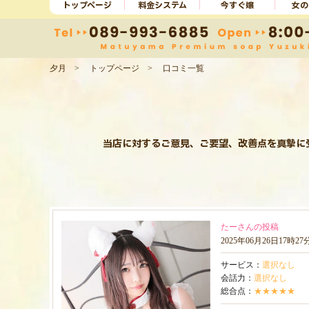
トップページ
料金システム
今すぐ嬢
女の
夕月
トップページ
口コミ一覧
当店に対するご意見、ご要望、改善点を真摯に
たーさんの投稿
2025年06月26日17時2
サービス：
選択なし
会話力：
選択なし
総合点：
★★★★★