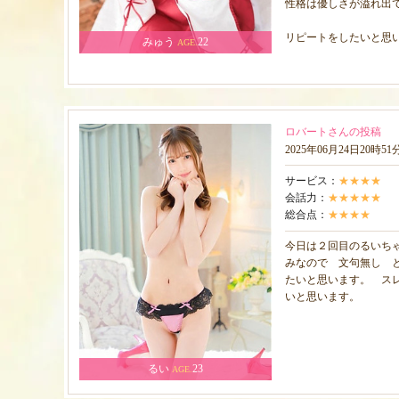
性格は優しさが溢れ出
リピートをしたいと思
みゅう
22
AGE.
ロバートさんの投稿
2025年06月24日20時5
サービス：
★★★★
会話力：
★★★★★
総合点：
★★★★
今日は２回目のるいち
みなので 文句無し 
たいと思います。 ス
いと思います。
るい
23
AGE.