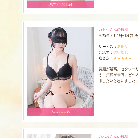
あすか
24
AGE.
カトウさんの投稿
2025年06月19日18時1
サービス：
選択なし
会話力：
選択なし
総合点：
★★★★★
笑顔が最高。セクシー
うに笑顔が最高。どの
用したいと思いました
ふゆ
20
AGE.
みみみさんの投稿