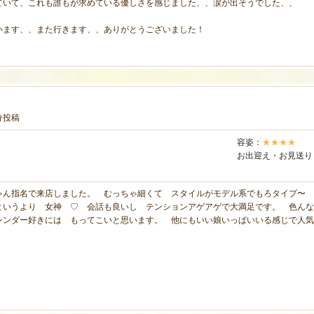
ていて、これも誰もが求めている優しさを感じました、、涙が出そうでした、、
います、、また行きます、、ありがとうございました！
1分投稿
容姿：
★★★★
お出迎え・お見送り
ゃん指名で来店しました。 むっちゃ細くて スタイルがモデル系でもろタイプ〜 
というより 女神 ♡ 会話も良いし テンションアゲアゲで大満足です。 色んな
レンダー好きには もってこいと思います。 他にもいい娘いっぱいいる感じで人気