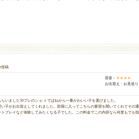
1分投稿
容姿：
★★★★
お出迎え・お見送り
らいました50プレのショ-トでぱねから一番かわいい子を選びました。
愛い子がお出迎えしてくれました。部屋に入ってこちらの要望を聞いてくれてその通
ットプレイなど体験してみたくなる子でした。この料金でこの内容なら何度もでも指