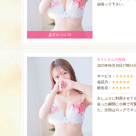
頑張って下さい。
あすか
24
AGE.
ＫAＺさんの投稿
2025年06月20日17時1
サービス：
★★★★★
会話力：
★★★★★
総合点：
★★★★★
久しぶりに利用させても
会った瞬間に小柄で可
た。次回はロングでマ