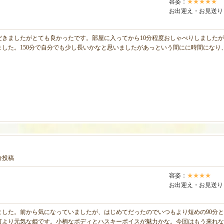
容姿：
★★★★★
お出迎え・お見送り
だきましたがとても良かったです。部屋に入ってから10分程度おしゃべりしました
ました。150分で自分でも少し長いかなと思いましたがあっという間にに時間にな
0分投稿
容姿：
★★★★
お出迎え・お見送り
ました。前から気になっていましたが、はじめてだったのでいつもより短めの90分
何より元気な姫です。小柄なボディとハスキーボイスが魅力かな。今回はもう来れな