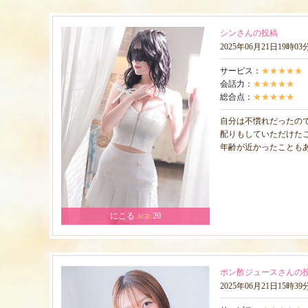
シンさんの投稿
2025年06月21日19時0
サービス：
★★★★★
会話力：
★★★★★
総合点：
★★★★★
自分は不慣れだったの
配りもしていただけた
年齢が近かったことも
にこる
20
AGE.
ポン酢ジュースさんの
2025年06月21日15時3