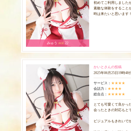
初めてご利用しました
素敵な体験をすること
時は来たいと思います
みゅう
22
AGE.
かいとさんの投稿
2025年06月25日19時4
サービス：
★★★★
会話力：
★★★★
総合点：
★★★★★
とても可愛くて良かっ
会ったときの対応もと
ビジュアルもきれいで